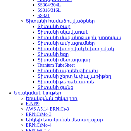
SS304/304L
SS316/316L
SS321
Տիտանի համաձուլվածքներ
Տիտանի բար
Տիտանի սկավառակ
Տիտանի մազանոթային խողովակ
Տիտանի ամրացումներ
Տիտանի խողովակ և խողովակ
Տիտանի եզր
Տիտանի մետաղալար
Titanium TubeSheet
Տիտանի ափսեի թիրախ
Տիտանի շերտ և փայլաթիթեղ
Տիտանի թերթ և ափսե
Տիտանի ցանց
Եռակցման նյութեր
Եռակցման էլեկտրոդ
E-Ni99
AWS A5.14 ERNiCr-3
ERNiCrMo-3
Նիկելի եռակցման մետաղալար
ERNiCrMo-4
ERNiFeCr-2