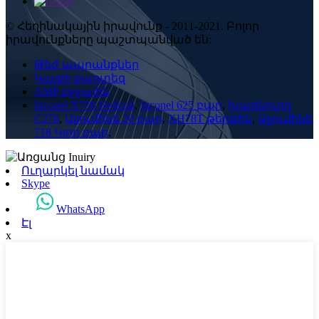
© Հեղինակային իրավունք - 2011-2021. Բոլոր
իրավունքները պաշտպանված են:
Թեժ ապրանքներ
Կայքի քարտեզ
AMP բջջային
Inconel X750 Helicoil
,
Inconel 625 բար
,
խառնուրդ
C276
,
Ալյումինե 20 բար
,
XH78T թերթիկ
,
Ալյումինե
718 Կլոր բար
,
Ուղարկել նամակ
Skype
WhatsApp
Էլ
x