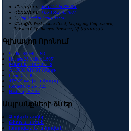
Հեռախոս:
+86-511-86889860
Հեռախոս:
+86-15921454807
Էլ.
info@sekonicmetals.com
Հասցե:
West Feima Road, Liujiagang Fuqiaotown,
Taicang City, Jiangsu Province, Չինաստան
Գլխավոր Որոնում
Stellite 6/Stellite 6B
Haynes 25 (Alloy L605)
Ինկոնել 718 N07718
GH3030 XH78T Թերթ
Invar36-4J36
4J29-Kovar խառնուրդ
Refractaloy 26/ R26
Hastelloy B2/B3
Ապրանքների ձևեր
Ձողեր և ձողեր
Թերթ և ափսե
Խողովակ և խողովակ