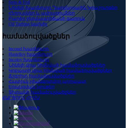
Strip & Foil
Նիկելի խառնուրդ Դարբնոցային Կցաշուրթեր
Հեղույսներ և ամրացումներ
Բարձր ջերմաստիճանի գարուն
Oil Turbing կախիչ
համաձուլվածքներ
Inconel խառնուրդ
Hastelloy խառնուրդ
Incoloy խառնուրդ
Նիկելի վրա հիմնված համաձուլվածքներ
Կոբալտի վրա հիմնված համաձուլվածքներ
Ճշգրիտ համաձուլվածքներ
Հատուկ չժանգոտվող պողպատ
Եռակցման նյութեր
Տիտանի համաձուլվածքներ
ՀԱՐՑՈՒՄ ՀԻՄԱ