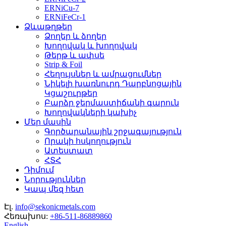
ERNiCu-7
ERNiFeCr-1
Ձևաթղթեր
Ձողեր և ձողեր
Խողովակ և խողովակ
Թերթ և ափսե
Strip & Foil
Հեղույսներ և ամրացումներ
Նիկելի խառնուրդ Դարբնոցային
Կցաշուրթեր
Բարձր ջերմաստիճանի գարուն
Խողովակների կախիչ
Մեր մասին
Գործարանային շրջագայություն
Որակի հսկողություն
Ատեստատ
ՀՏՀ
Դիմում
Նորություններ
Կապ մեզ հետ
Էլ.
info@sekonicmetals.com
Հեռախոս:
+86-511-86889860
English