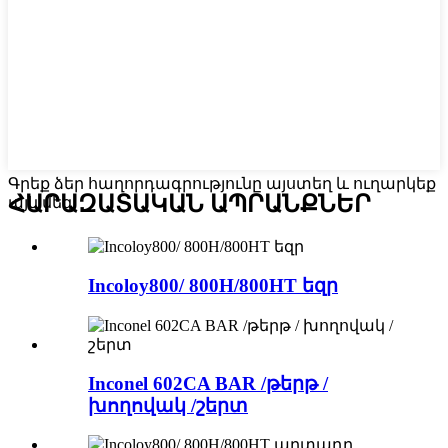
Գրեք ձեր հաղորդագրությունը այստեղ և ուղարկեք
ՀԱՐԱԶԱՏԱԿԱՆ ԱՊՐԱՆՔՆԵՐ
այն մեզ
Incoloy800/ 800H/800HT եզր
Inconel 602CA BAR /թերթ /
խողովակ /շերտ