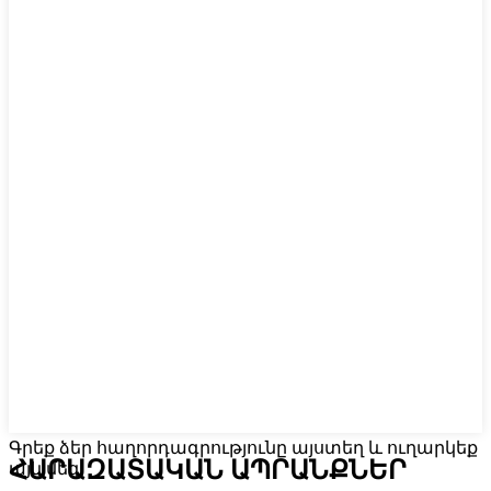
Գրեք ձեր հաղորդագրությունը այստեղ և ուղարկեք
ՀԱՐԱԶԱՏԱԿԱՆ ԱՊՐԱՆՔՆԵՐ
այն մեզ