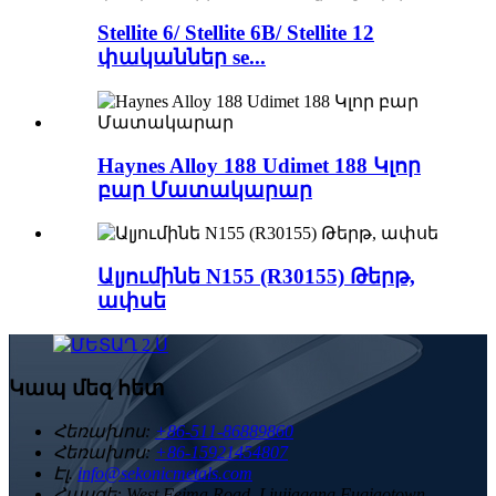
Stellite 6/ Stellite 6B/ Stellite 12
փականներ se...
Haynes Alloy 188 Udimet 188 Կլոր
բար Մատակարար
Ալյումինե N155 (R30155) Թերթ,
ափսե
Կապ մեզ հետ
Հեռախոս:
+86-511-86889860
Հեռախոս:
+86-15921454807
Էլ.
info@sekonicmetals.com
Հասցե:
West Feima Road, Liujiagang Fuqiaotown,