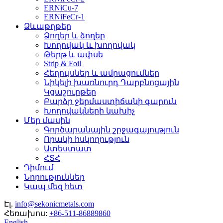
ERNiCu-7
ERNiFeCr-1
Ձևաթղթեր
Ձողեր և ձողեր
Խողովակ և խողովակ
Թերթ և ափսե
Strip & Foil
Հեղույսներ և ամրացումներ
Նիկելի խառնուրդ Դարբնոցային
Կցաշուրթեր
Բարձր ջերմաստիճանի գարուն
Խողովակների կախիչ
Մեր մասին
Գործարանային շրջագայություն
Որակի հսկողություն
Ատեստատ
ՀՏՀ
Դիմում
Նորություններ
Կապ մեզ հետ
Էլ.
info@sekonicmetals.com
Հեռախոս:
+86-511-86889860
English