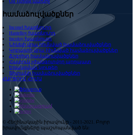
Oil Turbing կախիչ
համաձուլվածքներ
Inconel խառնուրդ
Hastelloy խառնուրդ
Incoloy խառնուրդ
Նիկելի վրա հիմնված համաձուլվածքներ
Կոբալտի վրա հիմնված համաձուլվածքներ
Ճշգրիտ համաձուլվածքներ
Հատուկ չժանգոտվող պողպատ
Եռակցման նյութեր
Տիտանի համաձուլվածքներ
ՀԱՐՑՈՒՄ ՀԻՄԱ
© Հեղինակային իրավունք - 2011-2021. Բոլոր
իրավունքները պաշտպանված են: