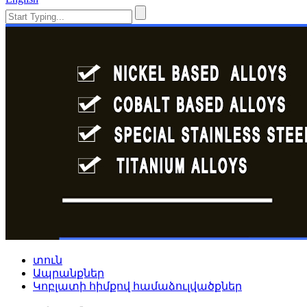
տուն
Ապրանքներ
Կոբլատի հիմքով համաձուլվածքներ