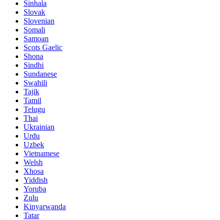
Sinhala
Slovak
Slovenian
Somali
Samoan
Scots Gaelic
Shona
Sindhi
Sundanese
Swahili
Tajik
Tamil
Telugu
Thai
Ukrainian
Urdu
Uzbek
Vietnamese
Welsh
Xhosa
Yiddish
Yoruba
Zulu
Kinyarwanda
Tatar