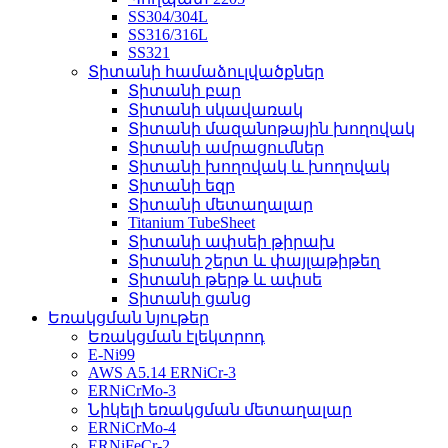
SS304/304L
SS316/316L
SS321
Տիտանի համաձուլվածքներ
Տիտանի բար
Տիտանի սկավառակ
Տիտանի մազանոթային խողովակ
Տիտանի ամրացումներ
Տիտանի խողովակ և խողովակ
Տիտանի եզր
Տիտանի մետաղալար
Titanium TubeSheet
Տիտանի ափսեի թիրախ
Տիտանի շերտ և փայլաթիթեղ
Տիտանի թերթ և ափսե
Տիտանի ցանց
Եռակցման նյութեր
Եռակցման էլեկտրոդ
E-Ni99
AWS A5.14 ERNiCr-3
ERNiCrMo-3
Նիկելի եռակցման մետաղալար
ERNiCrMo-4
ERNiFeCr-2