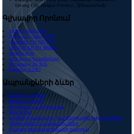
Taicang City, Jiangsu Province, Չինաստան
Գլխավոր Որոնում
Stellite 6/Stellite 6B
Haynes 25 (Alloy L605)
Ինկոնել 718 N07718
GH3030 XH78T Թերթ
Invar36-4J36
4J29-Kovar խառնուրդ
Refractaloy 26/ R26
Hastelloy B2/B3
Ապրանքների ձևեր
Ձողեր և ձողեր
Թերթ և ափսե
Խողովակ և խողովակ
Strip & Foil
Նիկելի խառնուրդ Դարբնոցային Կցաշուրթեր
Հեղույսներ և ամրացումներ
Բարձր ջերմաստիճանի գարուն