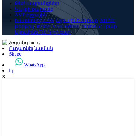
Թեժ ապրանքներ
Կայքի քարտեզ
AMP բջջային
խառնուրդ C276
,
Ալյումինե 20 բար
,
XH78T
թերթիկ
,
Inconel X750 Helicoil
,
Inconel 625 բար
,
Ալյումինե 718 Կլոր բար
,
Ուղարկել նամակ
Skype
WhatsApp
Էլ
x