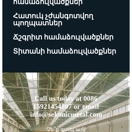
համաձուլվածքներ
Հատուկ չժանգոտվող
պողպատներ
Ճշգրիտ համաձուլվածքներ
Տիտանի համաձուլվածքներ
Call us today at 0086
15921454807 or email
info@sekonicmetal.com
Չե՞ք գտել այն