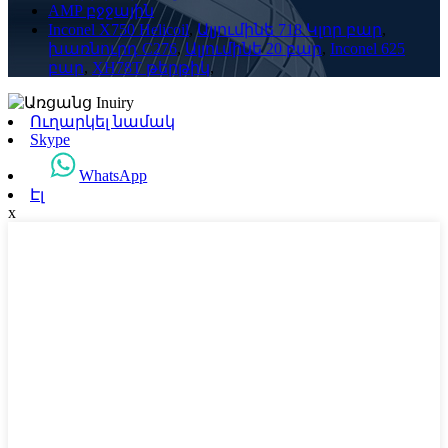
AMP բջջային
Inconel X750 Helicoil
,
Ալյումինե 718 Կլոր բար
,
խառնուրդ C276
,
Ալյումինե 20 բար
,
Inconel 625
բար
,
XH78T թերթիկ
,
Ուղարկել նամակ
Skype
WhatsApp
Էլ
x