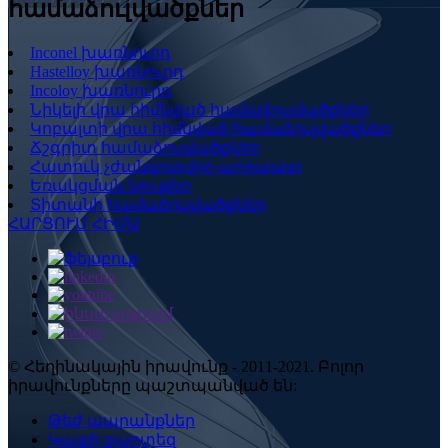
համաձուլվածքներ
Inconel խառնուրդ
Hastelloy խառնուրդ
Incoloy խառնուրդ
Նիկելի վրա հիմնված համաձուլվածքներ
Կոբալտի վրա հիմնված համաձուլվածքներ
Ճշգրիտ համաձուլվածքներ
Հատուկ չժանգոտվող պողպատ
Եռակցման նյութեր
Տիտանի համաձուլվածքներ
ՀԱՐՑՈՒՄ ՀԻՄԱ
© Հեղինակային իրավունք - 2011-2021. Բոլոր
իրավունքները պաշտպանված են:
Թեժ ապրանքներ
Կայքի քարտեզ