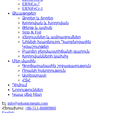
ERNiCu-7
ERNiFeCr-1
Ձևաթղթեր
Ձողեր և ձողեր
Խողովակ և խողովակ
Թերթ և ափսե
Strip & Foil
Հեղույսներ և ամրացումներ
Նիկելի խառնուրդ Դարբնոցային
Կցաշուրթեր
Բարձր ջերմաստիճանի գարուն
Խողովակների կախիչ
Մեր մասին
Գործարանային շրջագայություն
Որակի հսկողություն
Ատեստատ
ՀՏՀ
Դիմում
Նորություններ
Կապ մեզ հետ
Էլ.
info@sekonicmetals.com
Հեռախոս:
+86-511-86889860
English