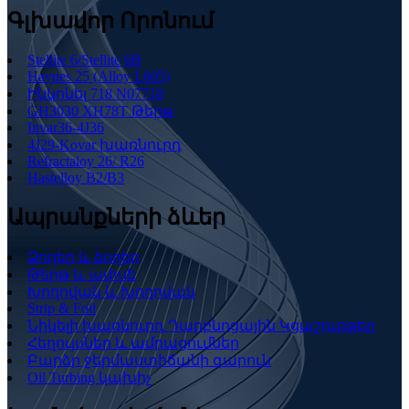
Գլխավոր Որոնում
Stellite 6/Stellite 6B
Haynes 25 (Alloy L605)
Ինկոնել 718 N07718
GH3030 XH78T Թերթ
Invar36-4J36
4J29-Kovar խառնուրդ
Refractaloy 26/ R26
Hastelloy B2/B3
Ապրանքների ձևեր
Ձողեր և ձողեր
Թերթ և ափսե
Խողովակ և խողովակ
Strip & Foil
Նիկելի խառնուրդ Դարբնոցային Կցաշուրթեր
Հեղույսներ և ամրացումներ
Բարձր ջերմաստիճանի գարուն
Oil Turbing կախիչ