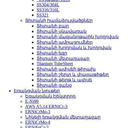
SS304/304L
SS316/316L
SS321
Տիտանի համաձուլվածքներ
Տիտանի բար
Տիտանի սկավառակ
Տիտանի մազանոթային խողովակ
Տիտանի ամրացումներ
Տիտանի խողովակ և խողովակ
Տիտանի եզր
Տիտանի մետաղալար
Titanium TubeSheet
Տիտանի ափսեի թիրախ
Տիտանի շերտ և փայլաթիթեղ
Տիտանի թերթ և ափսե
Տիտանի ցանց
Եռակցման նյութեր
Եռակցման էլեկտրոդ
E-Ni99
AWS A5.14 ERNiCr-3
ERNiCrMo-3
Նիկելի եռակցման մետաղալար
ERNiCrMo-4
ERNiFeCr-2