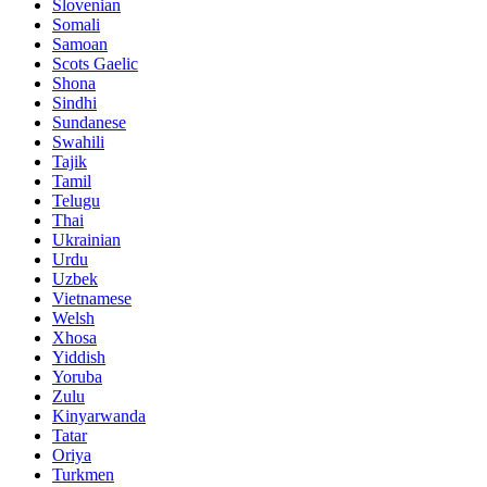
Slovenian
Somali
Samoan
Scots Gaelic
Shona
Sindhi
Sundanese
Swahili
Tajik
Tamil
Telugu
Thai
Ukrainian
Urdu
Uzbek
Vietnamese
Welsh
Xhosa
Yiddish
Yoruba
Zulu
Kinyarwanda
Tatar
Oriya
Turkmen