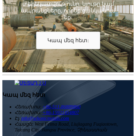
տեղեկատվությունը, նյութը կամ
ապրանքները, որոնք ցանկանում
եք:
Կապ մեզ հետ:
Կապ մեզ հետ
Հեռախոս:
+86-511-86889860
Հեռախոս:
+86-15921454807
Էլ.
info@sekonicmetals.com
Հասցե:
West Feima Road, Liujiagang Fuqiaotown,
Taicang City, Jiangsu Province, Չինաստան