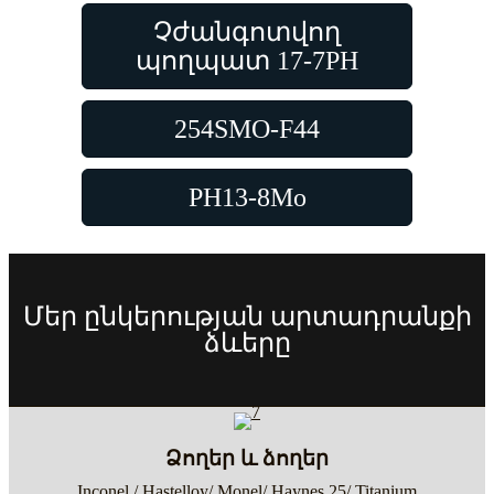
Չժանգոտվող
պողպատ 17-7PH
254SMO-F44
PH13-8Mo
Մեր ընկերության արտադրանքի
ձևերը
Ձողեր և ձողեր
Inconel / Hastelloy/ Monel/ Haynes 25/ Titanium