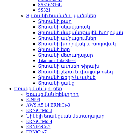
SS316/316L
SS321
Տիտանի համաձուլվածքներ
Տիտանի բար
Տիտանի սկավառակ
Տիտանի մազանոթային խողովակ
Տիտանի ամրացումներ
Տիտանի խողովակ և խողովակ
Տիտանի եզր
Տիտանի մետաղալար
Titanium TubeSheet
Տիտանի ափսեի թիրախ
Տիտանի շերտ և փայլաթիթեղ
Տիտանի թերթ և ափսե
Տիտանի ցանց
Եռակցման նյութեր
Եռակցման էլեկտրոդ
E-Ni99
AWS A5.14 ERNiCr-3
ERNiCrMo-3
Նիկելի եռակցման մետաղալար
ERNiCrMo-4
ERNiFeCr-2
ERNiCu-7