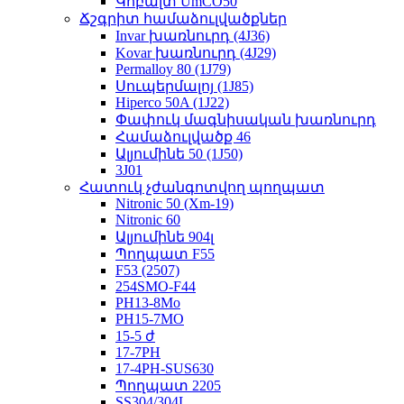
Կոբալտ UmCO50
Ճշգրիտ համաձուլվածքներ
Invar խառնուրդ (4J36)
Kovar խառնուրդ (4J29)
Permalloy 80 (1J79)
Սուպերմալոյ (1J85)
Hiperco 50A (1J22)
Փափուկ մագնիսական խառնուրդ
Համաձուլվածք 46
Ալյումինե 50 (1J50)
3J01
Հատուկ չժանգոտվող պողպատ
Nitronic 50 (Xm-19)
Nitronic 60
Ալյումինե 904լ
Պողպատ F55
F53 (2507)
254SMO-F44
PH13-8Mo
PH15-7MO
15-5 ժ
17-7PH
17-4PH-SUS630
Պողպատ 2205
SS304/304L