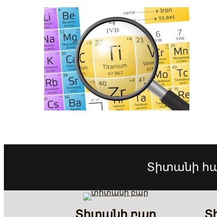
Տիտանի հա
Տիտանի բար
Տ