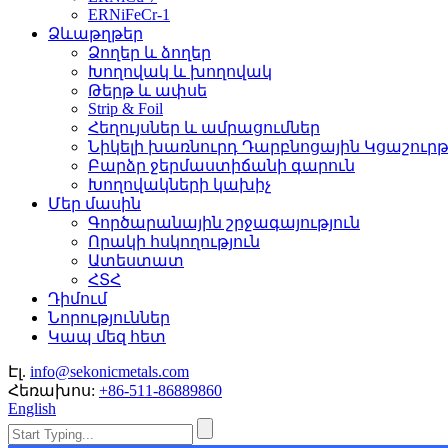
ERNiFeCr-1
Ձևաթղթեր
Ձողեր և ձողեր
Խողովակ և խողովակ
Թերթ և ափսե
Strip & Foil
Հեղույսներ և ամրացումներ
Նիկելի խառնուրդ Դարբնոցային Կցաշուր
Բարձր ջերմաստիճանի գարուն
Խողովակների կախիչ
Մեր մասին
Գործարանային շրջագայություն
Որակի հսկողություն
Ատեստատ
ՀՏՀ
Դիմում
Նորություններ
Կապ մեզ հետ
Էլ.
info@sekonicmetals.com
Հեռախոս:
+86-511-86889860
English