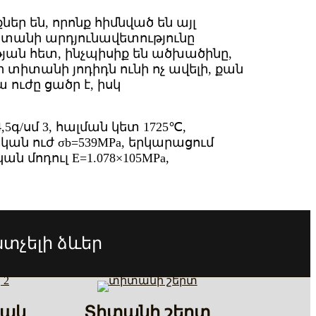
ր են, որոնք հիմնված են այլ
տանի արդյունավետությունը
ան հետ, ինչպիսիք են ածխածինը,
տիտանի յոդիդն ունի ոչ ավելի, քան
 ուժը ցածր է, իսկ
4,5գ/սմ 3, հալման կետ 1725℃,
կան ուժ σb=539MPa, երկարացում
 մոդուլ E=1.078×105MPa,
տչելի ձևեր
վակ
Տիտանի շերտ