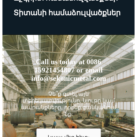
Տիտանի համաձուլվածքներ
Call us today at 0086
15921454807 or email
info@sekonicmetal.com
Չե՞ք գտել այն
տեղեկատվությունը, նյութը կամ
ապրանքները, որոնք ցանկանում
եք: