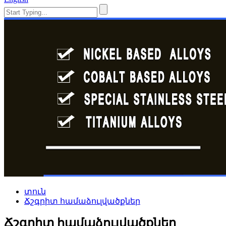
տուն
Ճշգրիտ համաձուլվածքներ
Ճշգրիտ համաձուլվածքներ