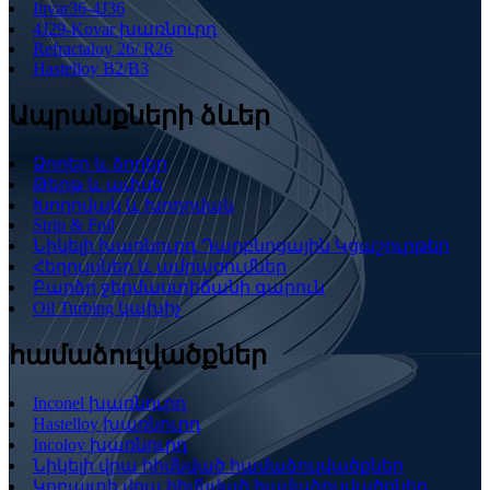
Invar36-4J36
4J29-Kovar խառնուրդ
Refractaloy 26/ R26
Hastelloy B2/B3
Ապրանքների ձևեր
Ձողեր և ձողեր
Թերթ և ափսե
Խողովակ և խողովակ
Strip & Foil
Նիկելի խառնուրդ Դարբնոցային Կցաշուրթեր
Հեղույսներ և ամրացումներ
Բարձր ջերմաստիճանի գարուն
Oil Turbing կախիչ
համաձուլվածքներ
Inconel խառնուրդ
Hastelloy խառնուրդ
Incoloy խառնուրդ
Նիկելի վրա հիմնված համաձուլվածքներ
Կոբալտի վրա հիմնված համաձուլվածքներ