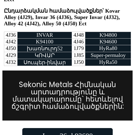
Ընդարձակման համաձուլվածքներ՝ Kovar
Alloy (4J29), Invar 36 (4J36), Super Invar (4J32),
Alloy 42 (4J42), Alloy 50 (4J50) Ect
4J36
INVAR
4J48
K94800
4J42
K94100
4J46
K94600
4J50
1J79
HyRa80
խառնուրդ52
4J29
1J85
Super-permaloy
ԿՈՎԱՐ
4J32
1J50
HyRa50
Սուպեր-ինվար
Sekonic Metals Հիմնական
արտադրությունը և
մատակարարումը` հետևելով
ճշգրիտ համաձուլվածքներին: