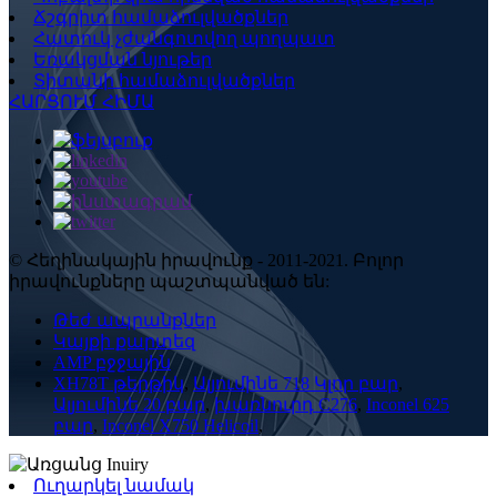
Ճշգրիտ համաձուլվածքներ
Հատուկ չժանգոտվող պողպատ
Եռակցման նյութեր
Տիտանի համաձուլվածքներ
ՀԱՐՑՈՒՄ ՀԻՄԱ
© Հեղինակային իրավունք - 2011-2021. Բոլոր
իրավունքները պաշտպանված են:
Թեժ ապրանքներ
Կայքի քարտեզ
AMP բջջային
XH78T թերթիկ
,
Ալյումինե 718 Կլոր բար
,
Ալյումինե 20 բար
,
խառնուրդ C276
,
Inconel 625
բար
,
Inconel X750 Helicoil
,
Ուղարկել նամակ