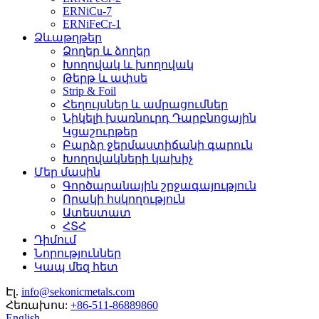
ERNiCu-7
ERNiFeCr-1
Ձևաթղթեր
Ձողեր և ձողեր
Խողովակ և խողովակ
Թերթ և ափսե
Strip & Foil
Հեղույսներ և ամրացումներ
Նիկելի խառնուրդ Դարբնոցային
Կցաշուրթեր
Բարձր ջերմաստիճանի գարուն
Խողովակների կախիչ
Մեր մասին
Գործարանային շրջագայություն
Որակի հսկողություն
Ատեստատ
ՀՏՀ
Դիմում
Նորություններ
Կապ մեզ հետ
Էլ.
info@sekonicmetals.com
Հեռախոս:
+86-511-86889860
English