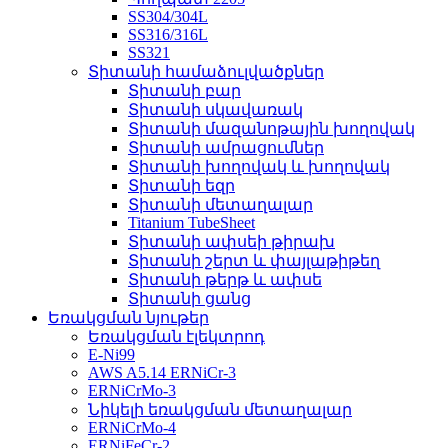
SS304/304L
SS316/316L
SS321
Տիտանի համաձուլվածքներ
Տիտանի բար
Տիտանի սկավառակ
Տիտանի մազանոթային խողովակ
Տիտանի ամրացումներ
Տիտանի խողովակ և խողովակ
Տիտանի եզր
Տիտանի մետաղալար
Titanium TubeSheet
Տիտանի ափսեի թիրախ
Տիտանի շերտ և փայլաթիթեղ
Տիտանի թերթ և ափսե
Տիտանի ցանց
Եռակցման նյութեր
Եռակցման էլեկտրոդ
E-Ni99
AWS A5.14 ERNiCr-3
ERNiCrMo-3
Նիկելի եռակցման մետաղալար
ERNiCrMo-4
ERNiFeCr-2