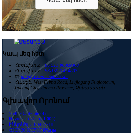
Կապ մեզ հետ:
Կապ մեզ հետ
Հեռախոս:
+86-511-86889860
Հեռախոս:
+86-15921454807
Էլ.
info@sekonicmetals.com
Հասցե:
West Feima Road, Liujiagang Fuqiaotown,
Taicang City, Jiangsu Province, Չինաստան
Գլխավոր Որոնում
Stellite 6/Stellite 6B
Haynes 25 (Alloy L605)
Ինկոնել 718 N07718
GH3030 XH78T Թերթ